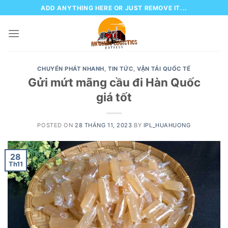
Skip
ADD ANYTHING HERE OR JUST REMOVE IT...
to
content
CHUYỂN PHÁT NHANH
,
TIN TỨC
,
VẬN TẢI QUỐC TẾ
Gửi mứt mãng cầu đi Hàn Quốc
giá tốt
POSTED ON
28 THÁNG 11, 2023
BY
IPL_HUAHUONG
28
Th11