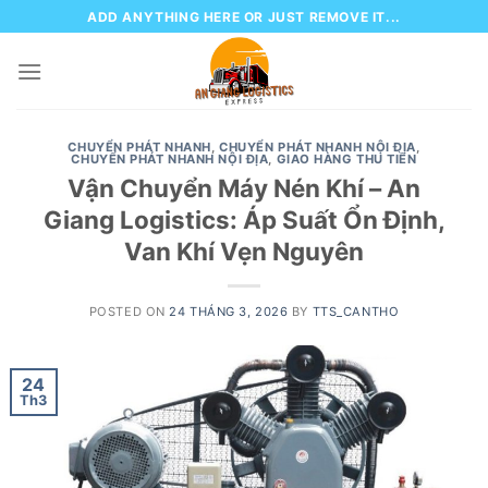
Skip
ADD ANYTHING HERE OR JUST REMOVE IT...
to
content
CHUYỂN PHÁT NHANH
,
CHUYỂN PHÁT NHANH NỘI ĐỊA
,
CHUYỂN PHÁT NHANH NỘI ĐỊA
,
GIAO HÀNG THU TIỀN
Vận Chuyển Máy Nén Khí – An
Giang Logistics: Áp Suất Ổn Định,
Van Khí Vẹn Nguyên
POSTED ON
24 THÁNG 3, 2026
BY
TTS_CANTHO
24
Th3