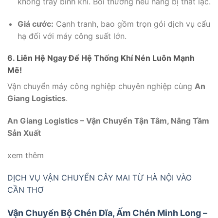
không trầy bình khí. Bồi thường nếu hàng bị thất lạc.
Giá cước:
Cạnh tranh, bao gồm trọn gói dịch vụ cẩu
hạ đối với máy công suất lớn.
6. Liên Hệ Ngay Để Hệ Thống Khí Nén Luôn Mạnh
Mẽ!
Vận chuyển máy công nghiệp chuyên nghiệp cùng
An
Giang Logistics
.
An Giang Logistics – Vận Chuyển Tận Tâm, Nâng Tầm
Sản Xuất
xem thêm
DỊCH VỤ VẬN CHUYỂN CÂY MAI TỪ HÀ NỘI VÀO
CẦN THƠ
Vận Chuyển Bộ Chén Dĩa, Ấm Chén Minh Long –