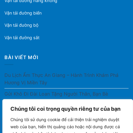
Vận tải đường hàng không
Vận tải đường biển
Vận tải đường bộ
Vận tải đường sắt
BÀI VIẾT MỚI
Du Lịch Ẩm Thực An Giang – Hành Trình Khám Phá
Hương Vị Miền Tây
Gửi Khô Đi Đài Loan Tặng Người Thân, Bạn Bè
Gửi Thuốc Cho Người Thân Ở Nước Ngoài Có Được
Chúng tôi coi trọng quyền riêng tư của bạn
Không?
Chúng tôi sử dụng cookie để cải thiện trải nghiệm duyệt
Gửi Công Văn, Tài Liệu Hỏa Tốc Từ Nam Ra Bắc
web của bạn, hiển thị quảng cáo hoặc nội dung được cá