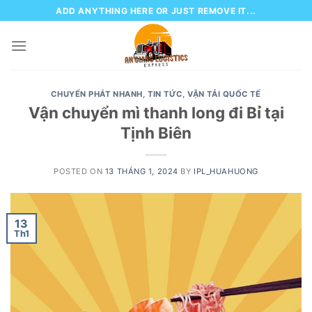
Skip
ADD ANYTHING HERE OR JUST REMOVE IT...
to
content
CHUYỂN PHÁT NHANH
,
TIN TỨC
,
VẬN TẢI QUỐC TẾ
Vận chuyển mì thanh long đi Bỉ tại
Tịnh Biên
POSTED ON
13 THÁNG 1, 2024
BY
IPL_HUAHUONG
13
Th1