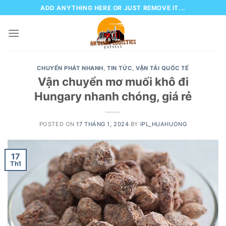
Skip
ADD ANYTHING HERE OR JUST REMOVE IT...
to
content
CHUYỂN PHÁT NHANH
,
TIN TỨC
,
VẬN TẢI QUỐC TẾ
Vận chuyển mơ muối khô đi
Hungary nhanh chóng, giá rẻ
POSTED ON
17 THÁNG 1, 2024
BY
IPL_HUAHUONG
17
Th1