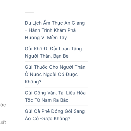
BÀI VIẾT MỚI
Du Lịch Ẩm Thực An Giang
– Hành Trình Khám Phá
Hương Vị Miền Tây
Gửi Khô Đi Đài Loan Tặng
Người Thân, Bạn Bè
Gửi Thuốc Cho Người Thân
Ở Nước Ngoài Có Được
Không?
Gửi Công Văn, Tài Liệu Hỏa
Tốc Từ Nam Ra Bắc
ước
Gửi Cà Phê Đóng Gói Sang
Áo Có Được Không?
uất