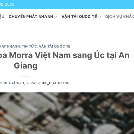
92 3633
ỆU
CHUYỂN PHÁT NHANH
VẬN TẢI QUỐC TẾ
DỊCH VỤ KHÁ
HÁT NHANH
,
TIN TỨC
,
VẬN TẢI QUỐC TẾ
a Morra Việt Nam sang Úc tại An
Giang
ON
18 THÁNG 3, 2024
BY
IPL_HUAHUONG