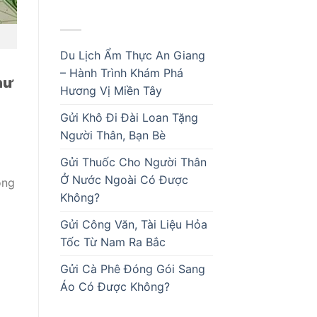
BÀI VIẾT MỚI
Du Lịch Ẩm Thực An Giang
– Hành Trình Khám Phá
hư
Hương Vị Miền Tây
Gửi Khô Đi Đài Loan Tặng
Người Thân, Bạn Bè
Gửi Thuốc Cho Người Thân
Ở Nước Ngoài Có Được
ông
Không?
Gửi Công Văn, Tài Liệu Hỏa
Tốc Từ Nam Ra Bắc
Gửi Cà Phê Đóng Gói Sang
Áo Có Được Không?