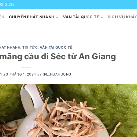
92 3633
ỆU
CHUYỂN PHÁT NHANH
VẬN TẢI QUỐC TẾ
DỊCH VỤ KHÁ
HÁT NHANH
,
TIN TỨC
,
VẬN TẢI QUỐC TẾ
 mãng cầu đi Séc từ An Giang
ON
23 THÁNG 1, 2024
BY
IPL_HUAHUONG