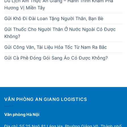
Du Lịch Ẩm Thực An Giang – Hành Trình Khám Phá
Hương Vị Miền Tây
Gửi Khô Đi Đài Loan Tặng Người Thân, Bạn Bè
Gửi Thuốc Cho Người Thân Ở Nước Ngoài Có Được
Không?
Gửi Công Văn, Tài Liệu Hỏa Tốc Từ Nam Ra Bắc
Gửi Cà Phê Đóng Gói Sang Áo Có Được Không?
VĂN PHÒNG AN GIANG LOGISTICS
Văn phòng Hà Nội
Địa chỉ: Số 25 Ngõ 81 Láng Hạ, Phường Giảng Võ, Thành phố