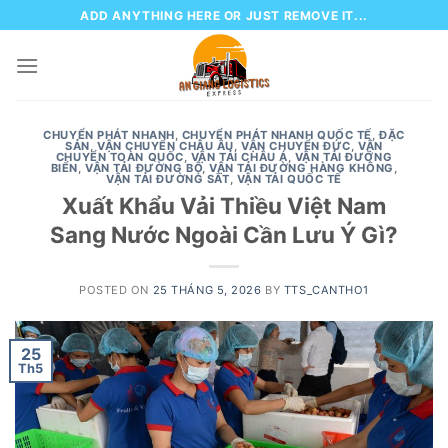
Skip
ADD ANYTHING HERE OR JUST REMOVE IT...
to
content
CHUYỂN PHÁT NHANH
,
CHUYỂN PHÁT NHANH QUỐC TẾ
,
ĐẶC
SẢN
,
VẬN CHUYỂN CHÂU ÂU
,
VẬN CHUYỂN ĐỨC
,
VẬN
CHUYỂN TOÀN QUỐC
,
VẬN TẢI CHÂU Á
,
VẬN TẢI ĐƯỜNG
BIỂN
,
VẬN TẢI ĐƯỜNG BỘ
,
VẬN TẢI ĐƯỜNG HÀNG KHÔNG
,
VẬN TẢI ĐƯỜNG SẮT
,
VẬN TẢI QUỐC TẾ
Xuất Khẩu Vải Thiều Việt Nam
Sang Nước Ngoài Cần Lưu Ý Gì?
POSTED ON
25 THÁNG 5, 2026
BY
TTS_CANTHO1
25
Th5