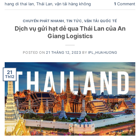
hang di thai lan
,
Thái Lan
,
vận tải hàng không
1
Comment
CHUYỂN PHÁT NHANH
,
TIN TỨC
,
VẬN TẢI QUỐC TẾ
Dịch vụ gửi hạt dẻ qua Thái Lan của An
Giang Logistics
POSTED ON
21 THÁNG 12, 2023
BY
IPL_HUAHUONG
21
Th12