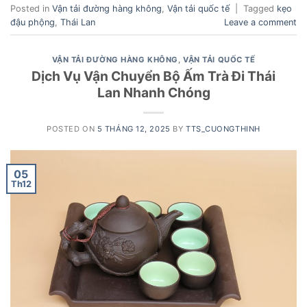
Posted in
Vận tải đường hàng không
,
Vận tải quốc tế
|
Tagged
kẹo
đậu phộng
,
Thái Lan
Leave a comment
VẬN TẢI ĐƯỜNG HÀNG KHÔNG
,
VẬN TẢI QUỐC TẾ
Dịch Vụ Vận Chuyển Bộ Ấm Trà Đi Thái
Lan Nhanh Chóng
POSTED ON
5 THÁNG 12, 2025
BY
TTS_CUONGTHINH
05
Th12