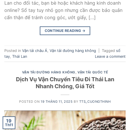
Lan cho đối tác, bạn bè hoặc khách hàng kinh doanh
online? Sổ tay tuy nhỏ gọn nhưng cần được bảo quản
cẩn thận để tránh cong góc, ướt giấy, […]
CONTINUE READING
→
Posted in
Vận tải châu Á
,
Vận tải đường hàng không
|
Tagged
sổ
tay
,
Thái Lan
Leave a comment
VẬN TẢI ĐƯỜNG HÀNG KHÔNG
,
VẬN TẢI QUỐC TẾ
Dịch Vụ Vận Chuyển Tiêu Đi Thái Lan
Nhanh Chóng, Giá Tốt
POSTED ON
19 THÁNG 11, 2025
BY
TTS_CUONGTHINH
19
Th11