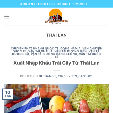
Skip
ADD ANYTHING HERE OR JUST REMOVE IT...
to
content
THÁI LAN
CHUYỂN PHÁT NHANH QUỐC TẾ
,
ĐÔNG NAM Á
,
VẬN CHUYỂN
QUỐC TẾ
,
VẬN TẢI CHÂU Á
,
VẬN TẢI ĐƯỜNG BIỂN
,
VẬN TẢI
ĐƯỜNG BỘ
,
VẬN TẢI ĐƯỜNG HÀNG KHÔNG
,
VẬN TẢI QUỐC
TẾ
Xuất Nhập Khẩu Trái Cây Từ Thái Lan
POSTED ON
10 THÁNG 6, 2026
BY
TTS_CANTHO1
10
Th6