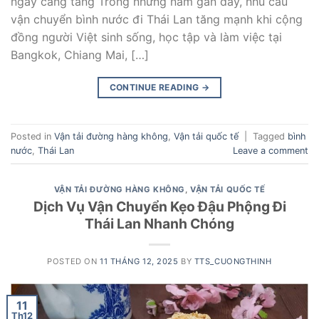
ngày càng tăng Trong những năm gần đây, nhu cầu
vận chuyển bình nước đi Thái Lan tăng mạnh khi cộng
đồng người Việt sinh sống, học tập và làm việc tại
Bangkok, Chiang Mai, […]
CONTINUE READING
→
Posted in
Vận tải đường hàng không
,
Vận tải quốc tế
|
Tagged
bình
nước
,
Thái Lan
Leave a comment
VẬN TẢI ĐƯỜNG HÀNG KHÔNG
,
VẬN TẢI QUỐC TẾ
Dịch Vụ Vận Chuyển Kẹo Đậu Phộng Đi
Thái Lan Nhanh Chóng
POSTED ON
11 THÁNG 12, 2025
BY
TTS_CUONGTHINH
11
Th12