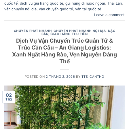
quốc tế
,
dich vu gui hang quoc te
,
gui hang di nuoc ngoai
,
Thái Lan
,
vận chuyển nội địa
,
vận chuyển quốc tế
,
vận tải quốc tế
Leave a comment
CHUYỂN PHÁT NHANH
,
CHUYỂN PHÁT NHANH NỘI ĐỊA
,
ĐẶC
SẢN
,
GIAO HÀNG THU TIỀN
Dịch Vụ Vận Chuyển Trúc Quân Tử &
Trúc Cần Câu – An Giang Logistics:
Xanh Ngắt Hàng Rào, Vẹn Nguyên Dáng
Thế
POSTED ON
2 THÁNG 2, 2026
BY
TTS_CANTHO
02
Th2