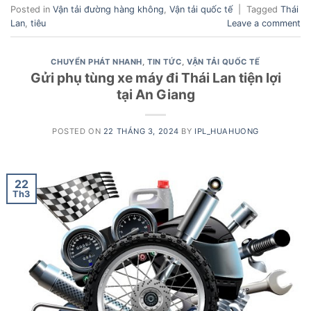
Posted in
Vận tải đường hàng không
,
Vận tải quốc tế
|
Tagged
Thái
Lan
,
tiêu
Leave a comment
CHUYỂN PHÁT NHANH
,
TIN TỨC
,
VẬN TẢI QUỐC TẾ
Gửi phụ tùng xe máy đi Thái Lan tiện lợi
tại An Giang
POSTED ON
22 THÁNG 3, 2024
BY
IPL_HUAHUONG
22
Th3