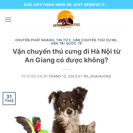
Skip
ADD ANYTHING HERE OR JUST REMOVE IT...
to
content
CHUYỂN PHÁT NHANH
,
TIN TỨC
,
VẬN CHUYỂN THÚ CƯNG
,
VẬN TẢI QUỐC TẾ
Vận chuyển thú cưng đi Hà Nội từ
An Giang có được không?
POSTED ON
31 THÁNG 12, 2023
BY
IPL_HUAHUONG
31
Th12