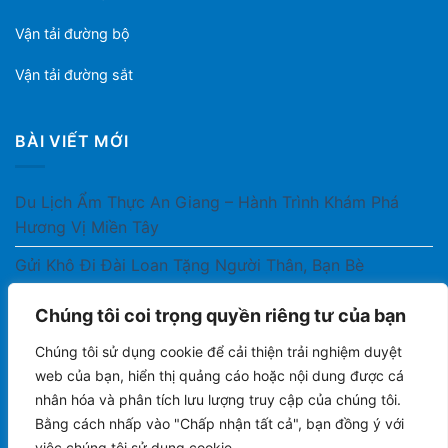
Vận tải đường bộ
Vận tải đường sắt
BÀI VIẾT MỚI
Du Lịch Ẩm Thực An Giang – Hành Trình Khám Phá
Hương Vị Miền Tây
Gửi Khô Đi Đài Loan Tặng Người Thân, Bạn Bè
Gửi Thuốc Cho Người Thân Ở Nước Ngoài Có Được
Chúng tôi coi trọng quyền riêng tư của bạn
Không?
Chúng tôi sử dụng cookie để cải thiện trải nghiệm duyệt
Gửi Công Văn, Tài Liệu Hỏa Tốc Từ Nam Ra Bắc
web của bạn, hiển thị quảng cáo hoặc nội dung được cá
nhân hóa và phân tích lưu lượng truy cập của chúng tôi.
Gửi Cà Phê Đóng Gói Sang Áo Có Được Không?
Bằng cách nhấp vào "Chấp nhận tất cả", bạn đồng ý với
việc chúng tôi sử dụng cookie.