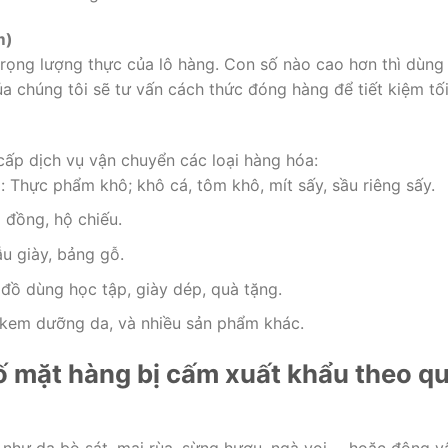
m)
trọng lượng thực của lô hàng. Con số nào cao hơn thì dùng
ủa chúng tôi sẽ tư vấn cách thức đóng hàng để tiết kiệm tố
cấp dịch vụ vận chuyển các loại hàng hóa:
Thực phẩm khô; khô cá, tôm khô, mít sấy, sầu riêng sấy.
p đồng, hộ chiếu.
u giày, bảng gỗ.
 đồ dùng học tập, giày dép, quà tặng.
kem dưỡng da, và nhiều sản phẩm khác.
ố mặt hàng bị cấm xuất khẩu theo q
như da bò sát, mai rùa, sừng hươu, ngà voi,… hoặc động v