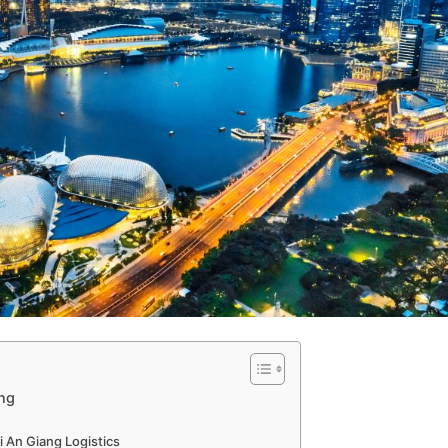
ng
i An Giang Logistics