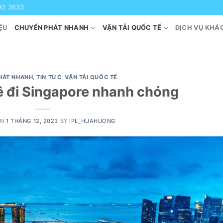
92 3633
ỆU
CHUYỂN PHÁT NHANH
VẬN TẢI QUỐC TẾ
DỊCH VỤ KHÁ
HÁT NHANH
,
TIN TỨC
,
VẬN TẢI QUỐC TẾ
ê đi Singapore nhanh chóng
ON
1 THÁNG 12, 2023
BY
IPL_HUAHUONG