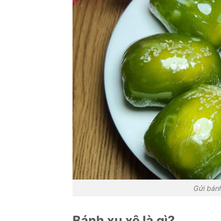
Gửi bán
Bánh xu xê là gì?