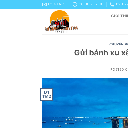
Skip
CONTACT
08:00 - 17:30
090 2
to
GIỚI THI
content
CHUYỂN P
Gửi bánh xu x
POSTED 
01
Th12