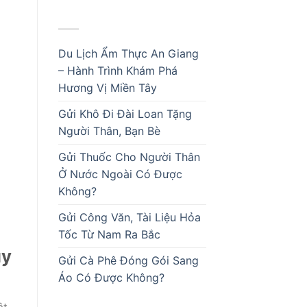
BÀI VIẾT MỚI
Du Lịch Ẩm Thực An Giang
i
– Hành Trình Khám Phá
Hương Vị Miền Tây
Gửi Khô Đi Đài Loan Tặng
Người Thân, Bạn Bè
Gửi Thuốc Cho Người Thân
Ở Nước Ngoài Có Được
Không?
Gửi Công Văn, Tài Liệu Hỏa
Tốc Từ Nam Ra Bắc
uy
Gửi Cà Phê Đóng Gói Sang
Áo Có Được Không?
ật