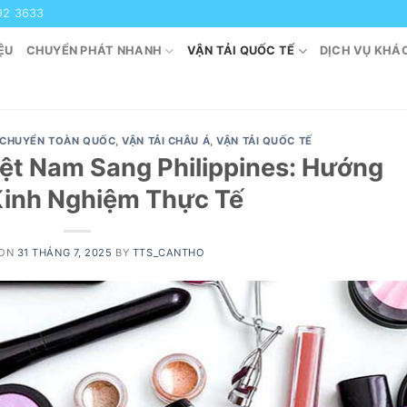
92 3633
ỆU
CHUYỂN PHÁT NHANH
VẬN TẢI QUỐC TẾ
DỊCH VỤ KHÁ
 CHUYỂN TOÀN QUỐC
,
VẬN TẢI CHÂU Á
,
VẬN TẢI QUỐC TẾ
ệt Nam Sang Philippines: Hướng
Kinh Nghiệm Thực Tế
 ON
31 THÁNG 7, 2025
BY
TTS_CANTHO