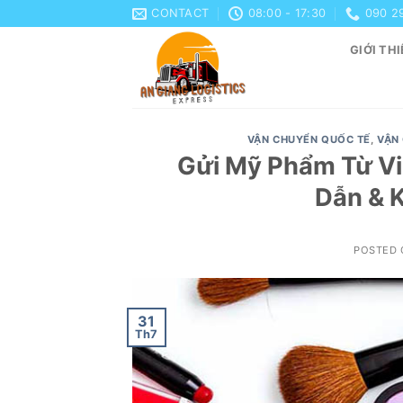
Skip
CONTACT
08:00 - 17:30
090 2
to
GIỚI THI
content
VẬN CHUYỂN QUỐC TẾ
,
VẬN
Gửi Mỹ Phẩm Từ Vi
Dẫn & 
POSTED
31
Th7